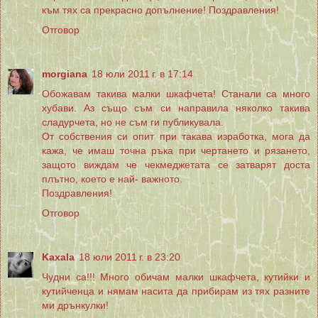
към тях са прекрасно допълнение! Поздравления!
Отговор
morgiana
18 юли 2011 г. в 17:14
Обожавам такива малки шкафчета! Станали са много
хубави. Аз също съм си направила няколко такива
сладурчета, но не съм ги публикувала.
От собствения си опит при такава изработка, мога да
кажа, че имаш точна ръка при чертането и рязането,
защото виждам че чекмеджетата се затварят доста
плътно, което е най- важното.
Поздравления!
Отговор
Kaxala
18 юли 2011 г. в 23:20
Чудни са!!! Много обичам малки шкафчета, кутийки и
кутийченца и нямам насита да прибирам из тях разните
ми дрънкулки!