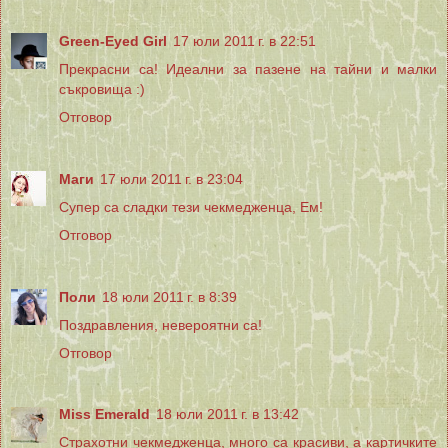
Green-Eyed Girl
17 юли 2011 г. в 22:51
Прекрасни са! Идеални за пазене на тайни и малки
съкровища :)
Отговор
Маги
17 юли 2011 г. в 23:04
Супер са сладки тези чекмедженца, Ем!
Отговор
Поли
18 юли 2011 г. в 8:39
Поздравления, невероятни са!
Отговор
Miss Emerald
18 юли 2011 г. в 13:42
Страхотни чекмедженца, много са красиви, а картичките