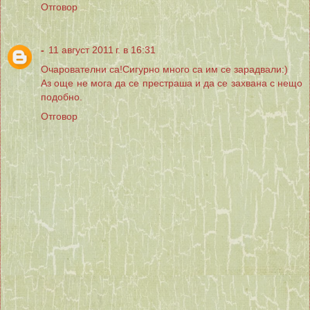
Отговор
-
11 август 2011 г. в 16:31
Очарователни са!Сигурно много са им се зарадвали:)
Аз още не мога да се престраша и да се захвана с нещо
подобно.
Отговор