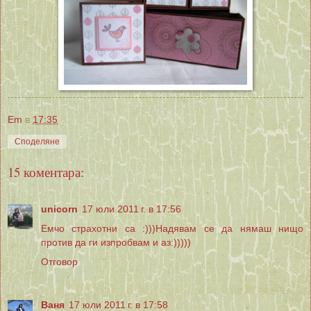
Em
в
17:35
Споделяне
15 коментара:
unicorn
17 юли 2011 г. в 17:56
Емчо страхотни са :)))Надявам се да нямаш нищо
против да ги изпробвам и аз:)))))
Отговор
Ваня
17 юли 2011 г. в 17:58