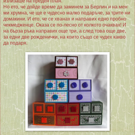
излизаше на преден план.
Но ето, че дойде време да заминем за Берлин и на мен
ми хрумна, че ще е чудесно малко подаръче, за трите ни
домакини. И ето, че се хванах и направих едно пробно
чекмедженце. Оказа се по-лесно от колкото очаквах! И
на бърза ръка направих още три, а след това още две,
за едни две рожденички, на които също се чудех какво
да подаря.