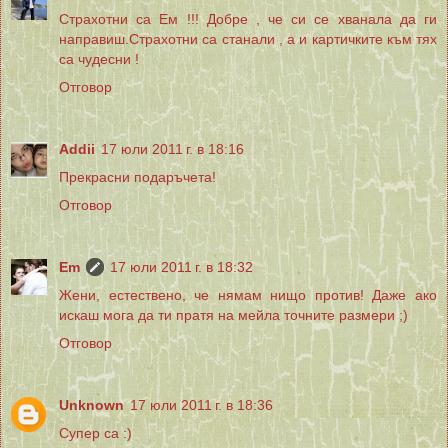
Страхотни са Ем !!! Добре , че си се хванала да ги
направиш.Страхотни са станали , а и картичките към тях
са чудесни !
Отговор
Addii
17 юли 2011 г. в 18:16
Прекрасни подаръчета!
Отговор
Em
17 юли 2011 г. в 18:32
Жени, естествено, че нямам нищо против! Даже ако
искаш мога да ти пратя на мейла точните размери ;)
Отговор
Unknown
17 юли 2011 г. в 18:36
Супер са :)