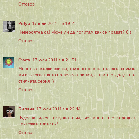
Отговор
Petya
17 юли 2011 г. в 19:21
Невероятна са! Може ли да попитам как се правят? 0:)
Отговор
Cvety
17 юли 2011 г. в 21:51
Много са сладки всички, трите отгоре на първата снимка
ми изглеждат като по-весела линия, а трите отдолу - по-
стилната серия :)
Отговор
Биляна
17 юли 2011 г. в 22:44
Чудесна идея, сигурна съм, че много ще зарадват
притежателките си!
Отговор