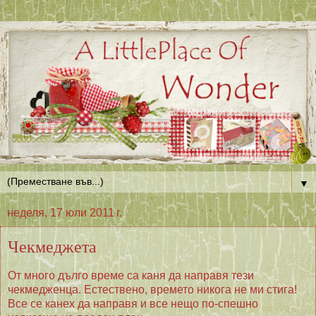
▼
неделя, 17 юли 2011 г.
Чекмеджета
От много дълго време са каня да направя тези
чекмедженца. Естествено, времето никога не ми стига!
Все се канех да направя и все нещо по-спешно